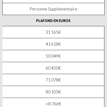
Personne Supplémentaire
PLAFOND EN EUROS
31 165€
41 618€
50 049€
60 420€
71 078€
80 103€
+8 766€