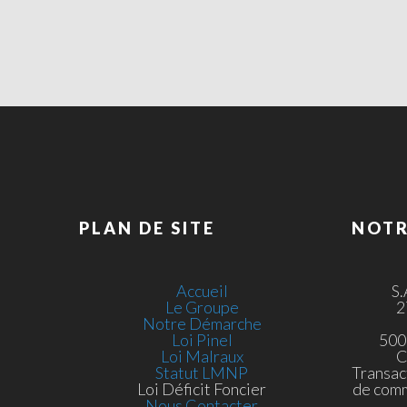
PLAN DE SITE
NOTR
Accueil
S
Le Groupe
2
Notre Démarche
Loi Pinel
500
Loi Malraux
C
Statut LMNP
Transac
Loi Déficit Foncier
de com
Nous Contacter