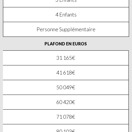
4 Enfants
Personne Supplémentaire
PLAFOND EN EUROS
31 165€
41 618€
50 049€
60 420€
71 078€
80 103€