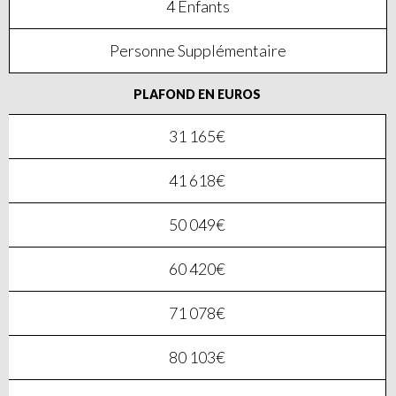
4 Enfants
Personne Supplémentaire
PLAFOND EN EUROS
31 165€
41 618€
50 049€
60 420€
71 078€
80 103€