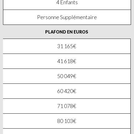
4 Enfants
Personne Supplémentaire
PLAFOND EN EUROS
31 165€
41 618€
50 049€
60 420€
71 078€
80 103€