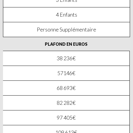
4 Enfants
Personne Supplémentaire
PLAFOND EN EUROS
38 236€
57146€
68 693€
82 282€
97 405€
109 613€