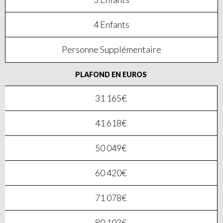
4 Enfants
Personne Supplémentaire
PLAFOND EN EUROS
31 165€
41 618€
50 049€
60 420€
71 078€
80 103€