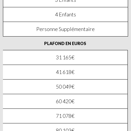
4 Enfants
Personne Supplémentaire
PLAFOND EN EUROS
31 165€
41 618€
50 049€
60 420€
71 078€
80 103€