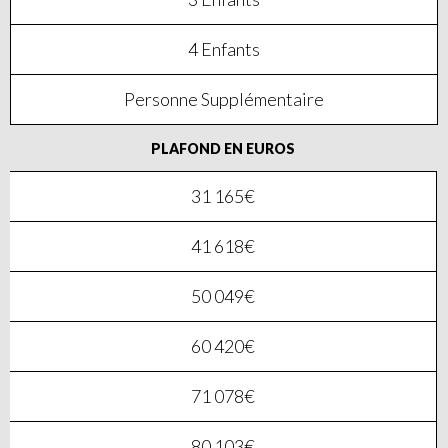
4 Enfants
Personne Supplémentaire
PLAFOND EN EUROS
31 165€
41 618€
50 049€
60 420€
71 078€
80 103€