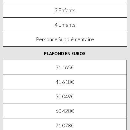
3 Enfants
4 Enfants
Personne Supplémentaire
PLAFOND EN EUROS
31 165€
41 618€
50 049€
60 420€
71 078€