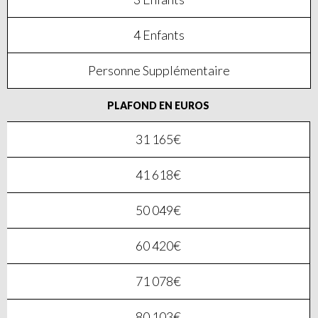
4 Enfants
Personne Supplémentaire
PLAFOND EN EUROS
31 165€
41 618€
50 049€
60 420€
71 078€
80 103€