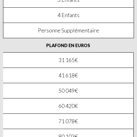
4 Enfants
Personne Supplémentaire
PLAFOND EN EUROS
31 165€
41 618€
50 049€
60 420€
71 078€
80 103€