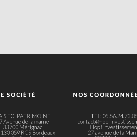
E SOCIÉTÉ
NOS COORDONNÉ
.A.S FCI PATRIMOINE
TEL: 05.56.24.73.0
7 Avenue de la marne
contact@hop-investissem
33700 Mérignac
Hop! Investissemen
 130 059 RCS Bordeaux
27 avenue de la Mar