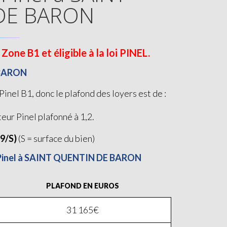
DE BARON
e B1 et éligible à la loi PINEL.
 BARON
l B1, donc le plafond des loyers est de :
teur Pinel plafonné à 1,2.
19/S)
(S = surface du bien)
oi Pinel à SAINT QUENTIN DE BARON
PLAFOND EN EUROS
31 165€