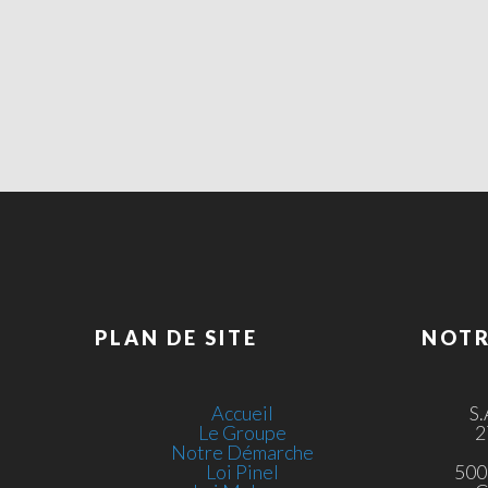
PLAN DE SITE
NOTR
Accueil
S
Le Groupe
2
Notre Démarche
Loi Pinel
500