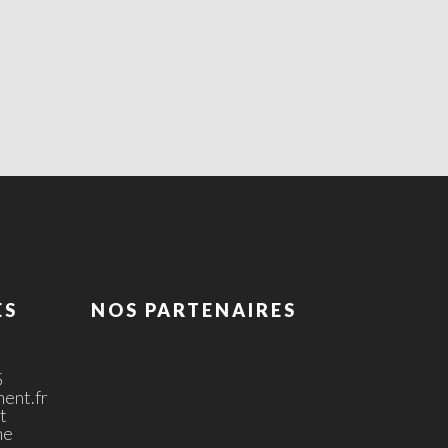
ES
NOS PARTENAIRES
5
ent.fr
t
ne