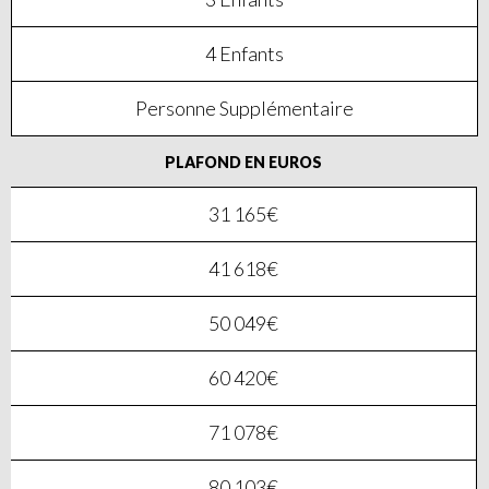
4 Enfants
Personne Supplémentaire
PLAFOND EN EUROS
31 165€
41 618€
50 049€
60 420€
71 078€
80 103€