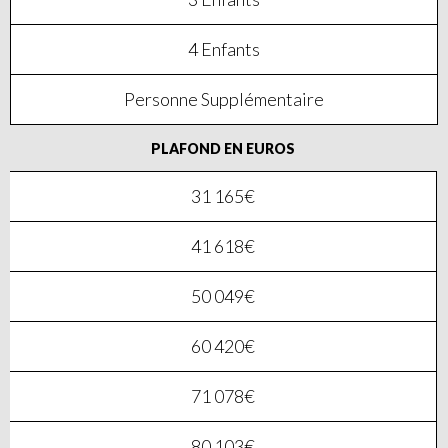
4 Enfants
Personne Supplémentaire
PLAFOND EN EUROS
31 165€
41 618€
50 049€
60 420€
71 078€
80 103€