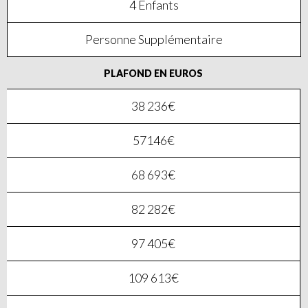
4 Enfants
Personne Supplémentaire
PLAFOND EN EUROS
38 236€
57146€
68 693€
82 282€
97 405€
109 613€