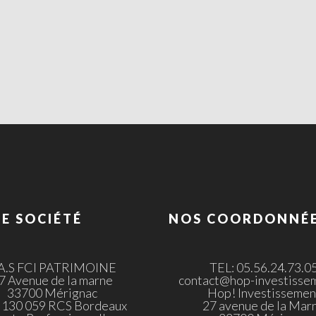
E SOCIÉTÉ
NOS COORDONNÉ
.A.S FCI PATRIMOINE
TEL: 05.56.24.73.0
7 Avenue de la marne
contact@hop-investissem
33700 Mérignac
Hop! Investissemen
 130 059 RCS Bordeaux
27 avenue de la Mar