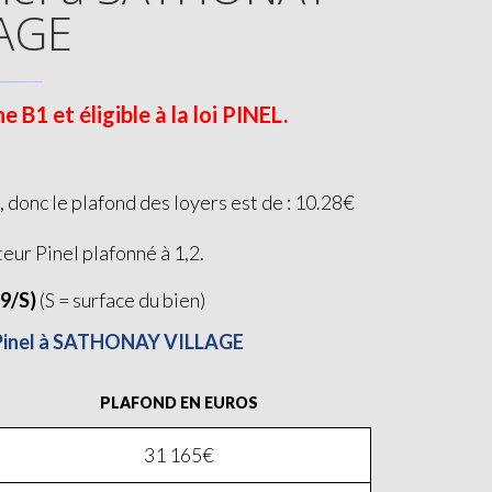
AGE
1 et éligible à la loi PINEL.
onc le plafond des loyers est de : 10.28€
teur Pinel plafonné à 1,2.
19/S)
(S = surface du bien)
i Pinel à SATHONAY VILLAGE
PLAFOND EN EUROS
31 165€