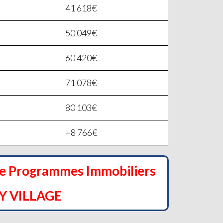
41 618€
50 049€
60 420€
71 078€
80 103€
+8 766€
de Programmes Immobiliers
Y VILLAGE