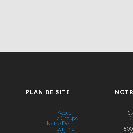
PLAN DE SITE
NOTR
Accueil
S
Le Groupe
2
Notre Démarche
Loi Pinel
500