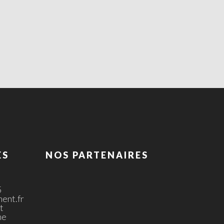
ES
NOS PARTENAIRES
5
ent.fr
t
ne