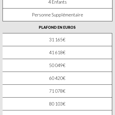
4 Enfants
Personne Supplémentaire
PLAFOND EN EUROS
31 165€
41 618€
50 049€
60 420€
71 078€
80 103€