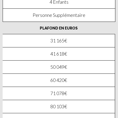
4 Enfants
Personne Supplémentaire
PLAFOND EN EUROS
31 165€
41 618€
50 049€
60 420€
71 078€
80 103€