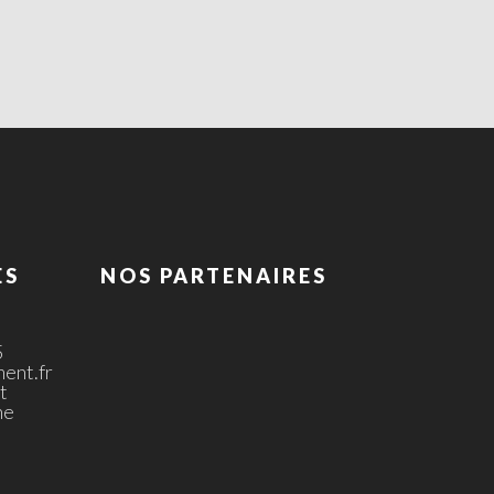
ES
NOS PARTENAIRES
5
ent.fr
t
ne