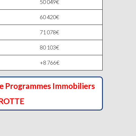
50 049€
60 420€
71 078€
80 103€
+8 766€
de Programmes Immobiliers
ROTTE