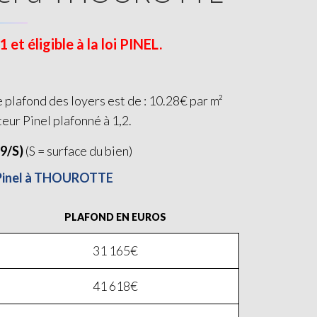
 éligible à la loi PINEL.
plafond des loyers est de : 10.28€ par m²
teur Pinel plafonné à 1,2.
19/S)
(S = surface du bien)
i Pinel à THOUROTTE
PLAFOND EN EUROS
31 165€
41 618€