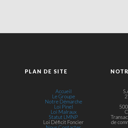
PLAN DE SITE
NOTR
Accueil
S
Le Groupe
2
Notre Démarche
Loi Pinel
500
Loi Malraux
C
Statut LMNP
Transac
Loi Déficit Foncier
de com
Nous Contacter