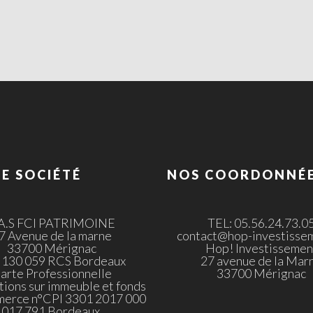
E SOCIÉTÉ
NOS COORDONNÉ
.A.S FCI PATRIMOINE
TEL: 05.56.24.73.0
7 Avenue de la marne
contact@hop-investissem
33700 Mérignac
Hop! Investissemen
 130 059 RCS Bordeaux
27 avenue de la Mar
arte Professionnelle
33700 Mérignac
tions sur immeuble et fonds
merce n°CPI 3301 2017 000
017 791 Bordeaux.