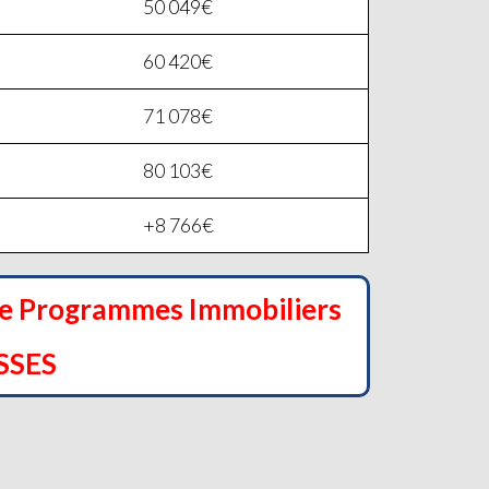
50 049€
60 420€
71 078€
80 103€
+8 766€
de Programmes Immobiliers
SSES