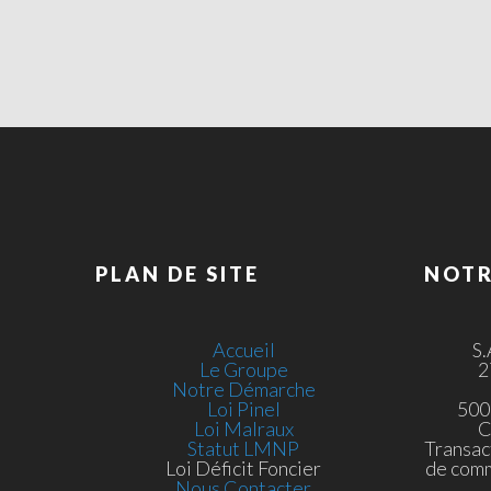
PLAN DE SITE
NOTR
Accueil
S
Le Groupe
2
Notre Démarche
Loi Pinel
500
Loi Malraux
C
Statut LMNP
Transac
Loi Déficit Foncier
de com
Nous Contacter