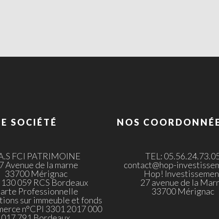
E SOCIÉTÉ
NOS COORDONNÉ
.A.S FCI PATRIMOINE
TEL: 05.56.24.73.0
7 Avenue de la marne
contact@hop-investissem
33700 Mérignac
Hop! Investissemen
 130 059 RCS Bordeaux
27 avenue de la Mar
arte Professionnelle
33700 Mérignac
tions sur immeuble et fonds
merce n°CPI 3301 2017 000
017 791 Bordeaux.