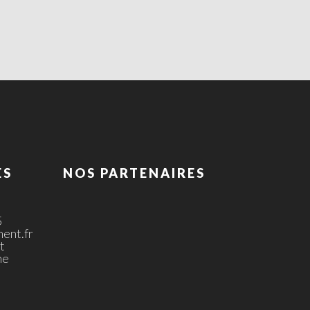
ES
NOS PARTENAIRES
5
ent.fr
t
ne