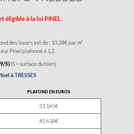
éligible à la loi PINEL.
ond des loyers est de : 10.28€ par m²
teur Pinel plafonné à 1,2.
19/S)
(S = surface du bien)
Pinel à TRESSES
PLAFOND EN EUROS
31 165€
41 618€