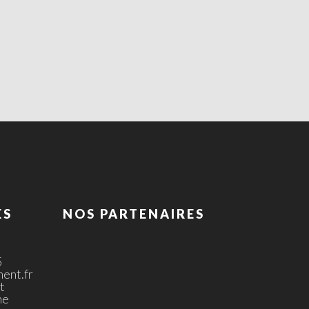
ES
NOS PARTENAIRES
5
ent.fr
t
ne