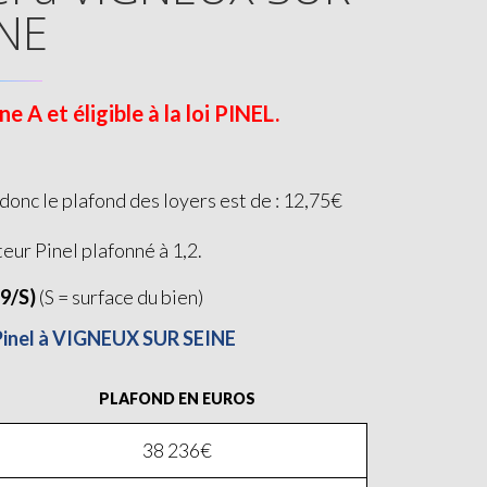
NE
A et éligible à la loi PINEL.
onc le plafond des loyers est de : 12,75€
teur Pinel plafonné à 1,2.
19/S)
(S = surface du bien)
 Pinel à VIGNEUX SUR SEINE
PLAFOND EN EUROS
38 236€