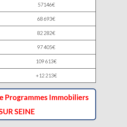
57146€
68 693€
82 282€
97 405€
109 613€
+12 213€
de Programmes Immobiliers
SUR SEINE