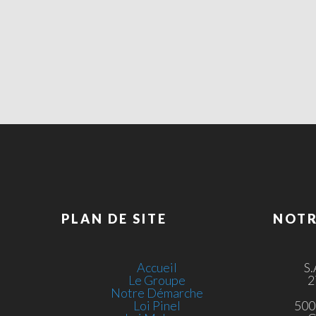
PLAN DE SITE
NOTR
Accueil
S
Le Groupe
2
Notre Démarche
Loi Pinel
500