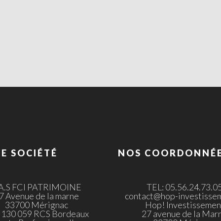
E SOCIÉTÉ
NOS COORDONNÉ
.A.S FCI PATRIMOINE
TEL: 05.56.24.73.0
7 Avenue de la marne
contact@hop-investissem
33700 Mérignac
Hop! Investissemen
 130 059 RCS Bordeaux
27 avenue de la Mar