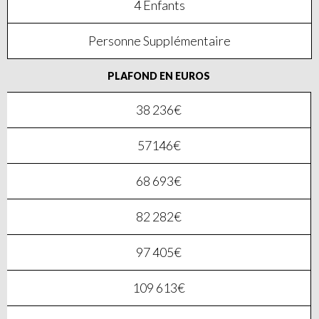
4 Enfants
Personne Supplémentaire
PLAFOND EN EUROS
38 236€
57146€
68 693€
82 282€
97 405€
109 613€